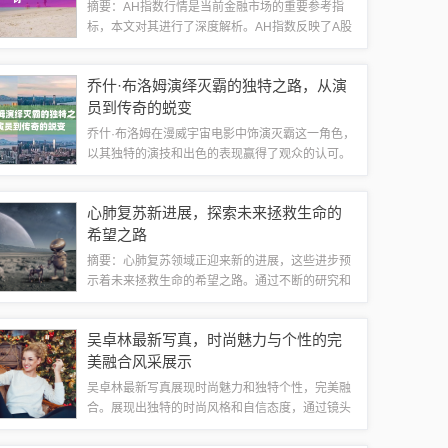
摘要：AH指数行情是当前金融市场的重要参考指
标，本文对其进行了深度解析。AH指数反映了A股
和H股市场的整体走势，对于投资者而言具有重要
的参考价值。通过对AH指数行情的分析，可以了解
乔什·布洛姆演绎灭霸的独特之路，从演
市场趋势，把握投资机会。本文还将对A...
员到传奇的蜕变
乔什·布洛姆在漫威宇宙电影中饰演灭霸这一角色，
以其独特的演技和出色的表现赢得了观众的认可。
他成功塑造了灭霸这一复杂角色的形象，展现了这
个角色的冷酷与强大。乔什·布洛姆的演绎之路充满
心肺复苏新进展，探索未来拯救生命的
了对角色的深入理解和精湛演技，他赋予...
希望之路
摘要：心肺复苏领域正迎来新的进展，这些进步预
示着未来拯救生命的希望之路。通过不断的研究和
创新技术，心肺复苏的方法和效果得到显著提高。
新的复苏策略涵盖了更全面的急救措施，包括先进
吴卓林最新写真，时尚魅力与个性的完
的生命支持技术和药物应用，以提高复苏成功...
美融合风采展示
吴卓林最新写真展现时尚魅力和独特个性，完美融
合。展现出独特的时尚风格和自信态度，通过镜头
展现出自己的独特气质和风采。写真中的吴卓林时