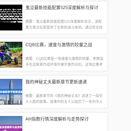
文化之间的交流与碰撞。观看这些电影，可以感受
鬼泣最新技能配置525深度解析与探讨
到亚洲电影产业的蓬勃发展和创新力量，同时...
摘要：鬼泣最新技能配置525深度解析显示，该配
置为鬼泣玩家提供了全新的战斗体验。通过优化技
能组合和顺序，玩家可以更好地应对战斗中的不同
情况。该配置强调了技能之间的衔接和连贯性，提
CQB比赛，速度与激情的较量之战
高了输出效率和生存能力。对于喜欢挑战和...
摘要：CQB比赛是一场速度与激情的较量，参赛选
手在近距离作战环境中展开激烈对抗。这场比赛考
验选手的反应速度、战术意识和武器操作技能。比
赛现场充满紧张刺激的氛围，选手们争分夺秒，展
我的神秘丈夫最新章节更新速递
开激烈的较量，展现出高超的战斗技巧。这...
摘要：最新章节的《我的神秘丈夫》讲述了一段引
人入胜的故事。故事中的主人公经历了一系列令人
意想不到的事件，与神秘的丈夫之间展开了一段充
满悬念和未知的情感纠葛。读者们将跟随主人公一
AH指数行情深度解析与走势探讨
同揭开神秘丈夫的身份之谜，感受其中的情感...