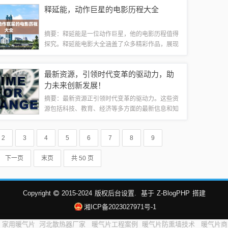
尚前卫，散发出强烈的个性魅力，成为时尚界的焦
释延能，动作巨星的电影历程大全
点。时尚魅力的璀璨展现吴卓林的最新写真集...
摘要：释延能是一位动作巨星，他的电影历程值得
探究。释延能电影大全涵盖了众多精彩作品，展现
了他的演技和动作功夫。从他的电影中，观众可以
感受到刺激的动作场面和紧张刺激的剧情发展。作
最新资源，引领时代变革的驱动力，助
为动作明星的代表之一，释延能的电影历程充...
力未来创新发展！
摘要：最新资源正引领时代变革的驱动力。这些资
源包括科技、教育、经济等多方面的最新信息和知
识，它们不断推动着社会的发展和进步。这些资源
的更新和应用，不仅促进了各行各业的创新和发
2
3
4
5
6
7
8
9
展，也推动了人类文明的进步。紧跟最新资源的...
下一页
末页
共 50 页
Copyright
2015-2024
版权后台设置.
基于
Z-BlogPHP
搭建
湘ICP备2023027971号-1
家用暖气片
河北散热器厂家
暖气片工程案例
暖气片防熏墙技术
暖气片商