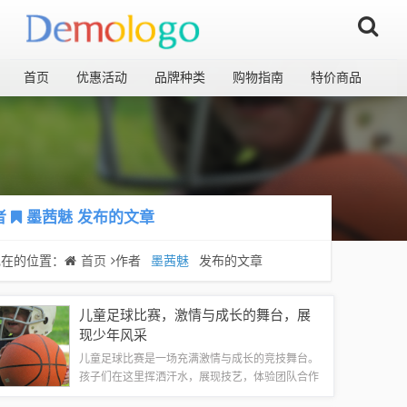
首页
优惠活动
品牌种类
购物指南
特价商品
者
墨茜魅
发布的文章
现在的位置：
首页
作者
墨茜魅
发布的文章
儿童足球比赛，激情与成长的舞台，展
现少年风采
儿童足球比赛是一场充满激情与成长的竞技舞台。
孩子们在这里挥洒汗水，展现技艺，体验团队合作
的力量。比赛不仅锻炼了他们的体魄，更在竞技中