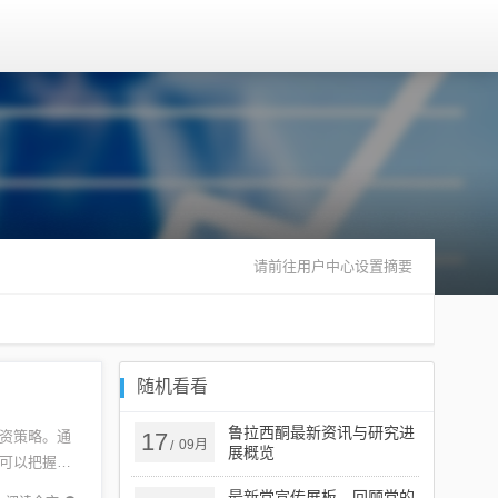
请前往用户中心设置摘要
随机看看
鲁拉西酮最新资讯与研究进
资策略。通
17
09月
/
展概览
可以把握市
分析、投
最新党宣传展板，回顾党的