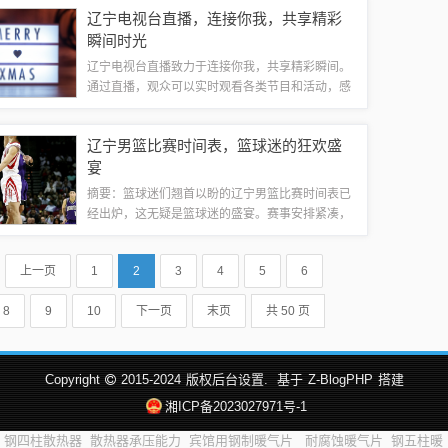
关注市场趋势、公司业绩、行业走势等相关因素，
辽宁电视台直播，连接你我，共享精彩
并结合技术分析手段，谨慎判断股票第二天的走...
瞬间时光
辽宁电视台直播致力于连接你我，共享精彩瞬间。
通过直播，观众可以实时观看各类节目和活动，感
受精彩的瞬间。无论是新闻资讯还是娱乐节目，辽
宁电视台都能带给观众最新的信息和体验。直播形
辽宁男篮比赛时间表，篮球迷的狂欢盛
式使得观众能够身临其境地参与其中，感受真...
宴
摘要：篮球迷们翘首以盼的辽宁男篮比赛时间表已
经出炉，这无疑是篮球迷的盛宴。赛事安排紧凑，
精彩纷呈，为球迷们带来了无尽的欢乐和激情。关
注辽宁男篮的比赛时间表，一起见证篮球的魅力！
上一页
1
2
3
4
5
6
一、常规赛比赛时间表\n辽宁男篮参加的是...
8
9
10
下一页
末页
共 50 页
Copyright
2015-2024
版权后台设置.
基于
Z-BlogPHP
搭建
湘ICP备2023027971号-1
钢四柱散热器
散热器承压能力
宾馆用钢制暖气片
耐腐蚀暖气片
钢五柱暖