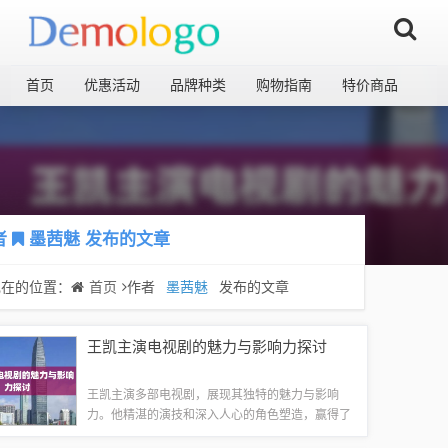
首页
优惠活动
品牌种类
购物指南
特价商品
者
墨茜魅
发布的文章
现在的位置：
首页
作者
墨茜魅
发布的文章
王凯主演电视剧的魅力与影响力探讨
王凯主演多部电视剧，展现其独特的魅力与影响
力。他精湛的演技和深入人心的角色塑造，赢得了
广大观众的喜爱和认可。王凯主演的电视剧不仅具