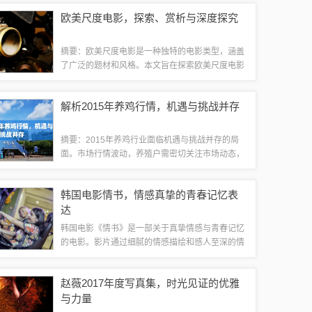
有高度的观赏性，还能引发社会热议和思考。他的
欧美尺度电影，探索、赏析与深度探究
演技和角色塑造为电视剧增添了更多的看点，提...
摘要：欧美尺度电影是一种独特的电影类型，涵盖
了广泛的题材和风格。本文旨在探索欧美尺度电影
的内涵和特点，通过赏析不同类型的欧美尺度电
影，让读者了解这种电影的艺术价值和观赏魅力。
解析2015年养鸡行情，机遇与挑战并存
这些电影不仅展示了不同文化的碰撞与融合，也...
摘要：2015年养鸡行业面临机遇与挑战并存的局
面。市场行情波动，养殖户需密切关注市场动态，
灵活应对。行业内竞争日益激烈，养殖户需提高养
殖技术和管理水平，降低成本，提高产品质量。机
韩国电影情书，情感真挚的青春记忆表
遇在于随着消费水平的提高，鸡肉需求量不...
达
韩国电影《情书》是一部关于真挚情感与青春记忆
的电影。影片通过细腻的情感描绘和感人至深的情
节，展现了青春时期爱情的纯真与美好。电影中的
情感表达令人动容，让观众感受到爱情的力量和青
赵薇2017年度写真集，时光见证的优雅
春的美好回忆。无论是甜蜜的爱情还是悲伤的...
与力量