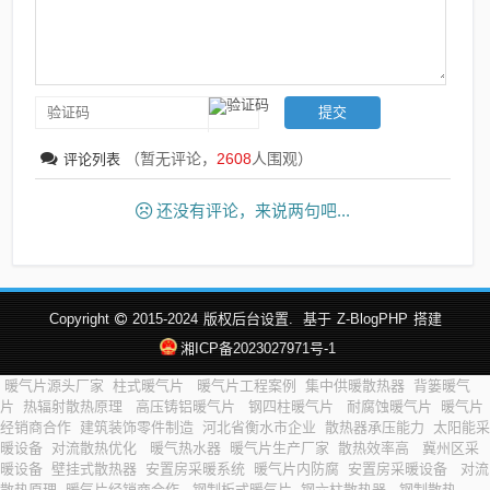
（暂无评论，
2608
人围观）
评论列表
还没有评论，来说两句吧...
Copyright
2015-2024
版权后台设置.
基于
Z-BlogPHP
搭建
湘ICP备2023027971号-1
暖气片源头厂家
柱式暖气片
暖气片工程案例
集中供暖散热器
背篓暖气
片
热辐射散热原理
高压铸铝暖气片
钢四柱暖气片
耐腐蚀暖气片
暖气片
经销商合作
建筑装饰零件制造
河北省衡水市企业
散热器承压能力
太阳能采
暖设备
对流散热优化
暖气热水器
暖气片生产厂家
散热效率高
冀州区采
暖设备
壁挂式散热器
安置房采暖系统
暖气片内防腐
安置房采暖设备
对流
散热原理
暖气片经销商合作
钢制板式暖气片
钢六柱散热器
钢制散热