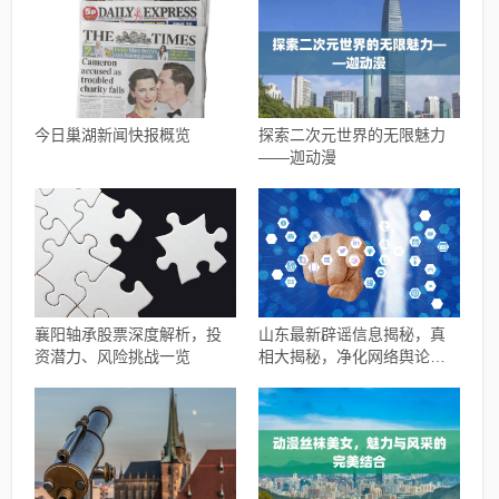
今日巢湖新闻快报概览
探索二次元世界的无限魅力
——迦动漫
襄阳轴承股票深度解析，投
山东最新辟谣信息揭秘，真
资潜力、风险挑战一览
相大揭秘，净化网络舆论风
暴