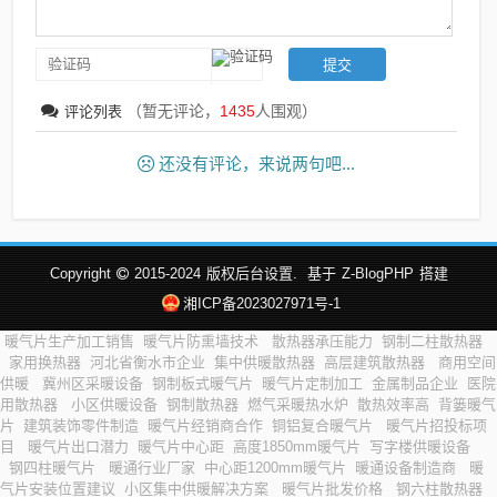
（暂无评论，
1435
人围观）
评论列表
还没有评论，来说两句吧...
Copyright
2015-2024
版权后台设置.
基于
Z-BlogPHP
搭建
湘ICP备2023027971号-1
暖气片生产加工销售
暖气片防熏墙技术
散热器承压能力
钢制二柱散热器
家用换热器
河北省衡水市企业
集中供暖散热器
高层建筑散热器
商用空间
供暖
冀州区采暖设备
钢制板式暖气片
暖气片定制加工
金属制品企业
医院
用散热器
小区供暖设备
钢制散热器
燃气采暖热水炉
散热效率高
背篓暖气
片
建筑装饰零件制造
暖气片经销商合作
铜铝复合暖气片
暖气片招投标项
目
暖气片出口潜力
暖气片中心距
高度1850mm暖气片
写字楼供暖设备
钢四柱暖气片
暖通行业厂家
中心距1200mm暖气片
暖通设备制造商
暖
气片安装位置建议
小区集中供暖解决方案
暖气片批发价格
钢六柱散热器