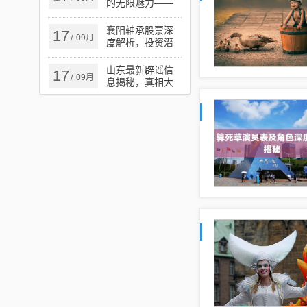
的无限魅力——
迦动漫
襄阳轴承股票深
17
09月
/
度解析，投资潜
力、风险挑战一
览
山东最新辟谣信
17
09月
/
息揭秘，真相大
揭秘，净化网络
舆论风暴