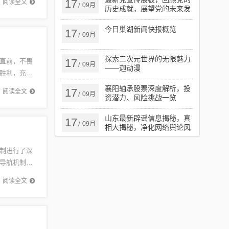
17
阅读全文
09月
/
历史成就，展望党的未来发
展
今日巢湖新闻快报概览
17
09月
/
探索二次元世界的无限魅力
17
直前，不畏
09月
/
——迦动漫
胜利，充满
求的正义
襄阳轴承股票深度解析，投
17
阅读全文
09月
/
资潜力、风险挑战一览
山东最新辟谣信息揭秘，真
17
09月
/
相大揭秘，净化网络舆论风
暴
制进行了深
导航机制，
扩展，包
阅读全文