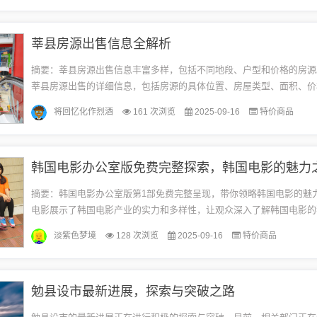
莘县房源出售信息全解析
摘要：莘县房源出售信息丰富多样，包括不同地段、户型和价格的房源
莘县房源出售的详细信息，包括房源的具体位置、房屋类型、面积、价
设施等。对于购房者来说，这是一个获取莘县房产市场最新出售信息的
将回忆化作烈酒
161 次浏览
2025-09-16
特价商品
道，...
韩国电影办公室版免费完整探索，韩国电影的魅力
摘要：韩国电影办公室版第1部免费完整呈现，带你领略韩国电影的魅
电影展示了韩国电影产业的实力和多样性，让观众深入了解韩国电影的
通过这部电影，观众可以感受到韩国电影的情感深度和艺术价值，进一步
淡紫色梦境
128 次浏览
2025-09-16
特价商品
勉县设市最新进展，探索与突破之路