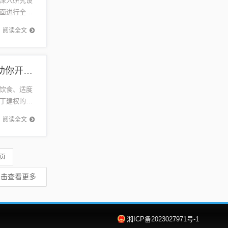
深入研究设
面进行全面
整个进程
阅读全文
丁建权最新健康讲座，探索健康生活的关键要素，助你开启健康生活之门
饮食、适度
丁建权的分
受尊敬的
阅读全文
 页
点击查看更多
湘ICP备2023027971号-1