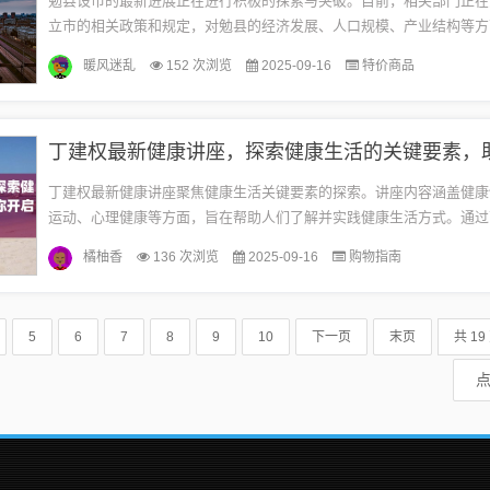
勉县设市的最新进展正在进行积极的探索与突破。目前，相关部门正在
立市的相关政策和规定，对勉县的经济发展、人口规模、产业结构等方
评估。勉县也在积极探索新的发展模式和路径，为设市做好充分准备。
暖风迷乱
152 次浏览
2025-09-16
特价商品
正...
丁建权最新健康讲座聚焦健康生活关键要素的探索。讲座内容涵盖健康
运动、心理健康等方面，旨在帮助人们了解并实践健康生活方式。通过
享，参与者将了解如何科学养生，提升生活质量。丁建权先生是一位备
橘柚香
136 次浏览
2025-09-16
购物指南
资...
5
6
7
8
9
10
下一页
末页
共 19