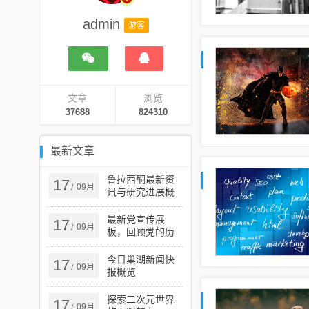
admin
游客
文章
浏览
37688
824310
最新文章
鲁拉西酮最新资
17
09月
/
讯与研究进展概
览
最新党宣传展
17
09月
/
板，回顾党的历
史成就，展望党
的未来发展
今日巢湖新闻快
17
09月
/
报概览
探索二次元世界
17
09月
/