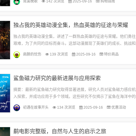
霓裳晚歌
142 次浏览
2025-09-16
购物指南
助...
独占我的英雄动漫全集，热血英雄的征途与荣耀
独占我的英雄动漫全集，讲述了一群热血英雄的征途与荣耀。他们勇往
艰难，为了共同的目标而奋斗。这部动漫展现了英雄们的成长、挑战和
了激情与感动。观众们可以感受到英雄们的决心和勇气，以及他们所追
肩膀的忧伤
139 次浏览
2025-09-16
特价商品
和...
鲨鱼磁力研究的最新进展与应用探索
摘要：最新的鲨鱼磁力研究取得显著进展，研究人员对鲨鱼磁力感应机
入探索，并成功应用于多个领域。这些研究不仅揭示了鲨鱼在海洋中的
还为海洋生态保护提供了新的思路。鲨鱼磁力研究的应用领域也在不断
初遇在故事开头
134 次浏览
2025-09-16
优惠活动
括...
鹬电影完整版，自然与人生的启示之旅