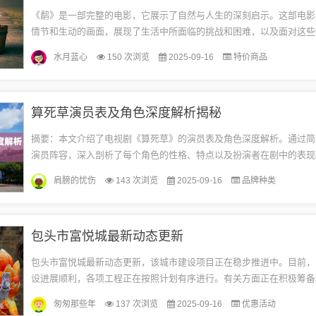
《鹬》是一部完整的电影，它展示了自然与人生的深刻启示。这部电影
情节和生动的画面，展现了生活中所面临的挑战和困难，以及面对这些
现出的勇气和毅力。观众可以从中感受到自然的力量和生命的韧性，以
水月蓝心
150 次浏览
2025-09-16
特价商品
意...
算死草演员表及角色深度解析揭秘
摘要：本文介绍了电视剧《算死草》的演员表及角色深度解析。通过简
演员阵容，深入剖析了每个角色的性格、特点以及扮演者在剧中的表现
让读者了解这部电视剧的演员阵容及其所塑造角色的精彩之处。《算死
肩膀的忧伤
143 次浏览
2025-09-16
品牌种类
《...
包头市富悦城最新动态更新
包头市富悦城最新动态更新，该城市建设项目正在稳步推进中。目前，
设进展顺利，各项工程正在按照计划有序进行。有关方面正在积极筹备
的发展方向和目标。有关富悦城的更多详细信息，将持续更新。包头市
匆匆那些年
137 次浏览
2025-09-16
优惠活动
设...