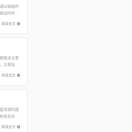
通过细腻的
挑战时所展
及人生的
阅读全文
要概述主要
。文章旨在
草》简介
阅读全文
富悦城的建
和规划未来
富悦城建
阅读全文