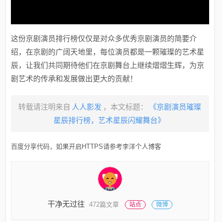
这份京剧演员排行榜仅仅是对众多优秀京剧演员的简要介
绍，在京剧的广阔天地里，每位演员都是一颗璀璨的艺术星
辰，让我们共同期待他们在京剧舞台上继续熠熠生辉，为京
剧艺术的传承和发展做出更大的贡献！
转载请注明来自
人人影发
，本文标题：
《京剧演员璀璨
星辰排行榜，艺术星辰闪耀舞台》
百度分享代码，如果开启HTTPS请参考李洋个人博客
干净无过往
472篇文章
站点
微博