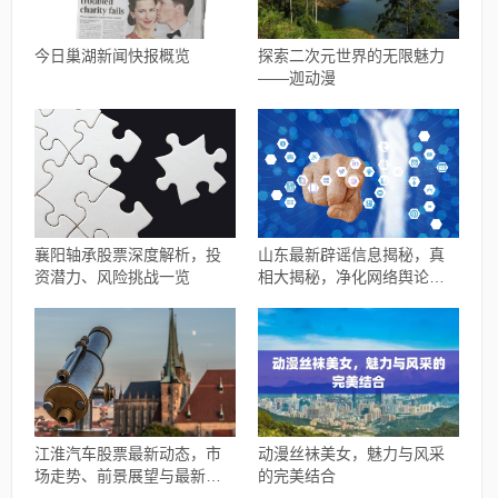
今日巢湖新闻快报概览
探索二次元世界的无限魅力
——迦动漫
襄阳轴承股票深度解析，投
山东最新辟谣信息揭秘，真
资潜力、风险挑战一览
相大揭秘，净化网络舆论风
暴
江淮汽车股票最新动态，市
动漫丝袜美女，魅力与风采
场走势、前景展望与最新消
的完美结合