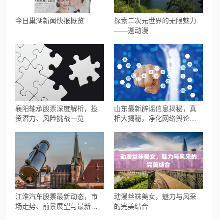
今日巢湖新闻快报概览
探索二次元世界的无限魅力
——迦动漫
襄阳轴承股票深度解析，投
山东最新辟谣信息揭秘，真
资潜力、风险挑战一览
相大揭秘，净化网络舆论风
暴
江淮汽车股票最新动态，市
动漫丝袜美女，魅力与风采
场走势、前景展望与最新消
的完美结合
息概述