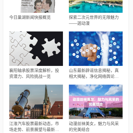
今日巢湖新闻快报概览
探索二次元世界的无限魅力
——迦动漫
襄阳轴承股票深度解析，投
山东最新辟谣信息揭秘，真
资潜力、风险挑战一览
相大揭秘，净化网络舆论风
暴
江淮汽车股票最新动态，市
动漫丝袜美女，魅力与风采
场走势、前景展望与最新消
的完美结合