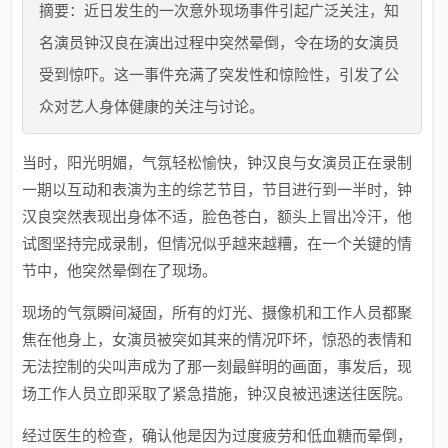
摘要：近日发生的一次意外现场事件引起广泛关注，知
名演员钟汉良在演出过程中突然晕倒，令在场的女演员
受到惊吓。这一事件充满了突发性和惊险性，引发了公
众对艺人身体健康的关注与讨论。
当时，阳光明媚，气氛轻松愉快，钟汉良与女演员正在录制
一期以互动和表演为主的综艺节目，节目进行到一半时，钟
汉良突然表现出身体不适，脸色苍白，额头上冒出冷汗，他
试图坚持完成录制，但情况似乎越来越糟，在一个关键的情
节中，他突然晕倒在了现场。
现场的气氛瞬间凝固，所有的灯光、摄像机和工作人员都聚
焦在他身上，女演员被突如其来的情况吓坏，惊恐的表情和
无法控制的尖叫声成为了那一刻最鲜明的画面，事发后，现
场工作人员立即采取了紧急措施，钟汉良被迅速送往医院。
经过医生的检查，确认他是因为过度疲劳和低血糖而晕倒，