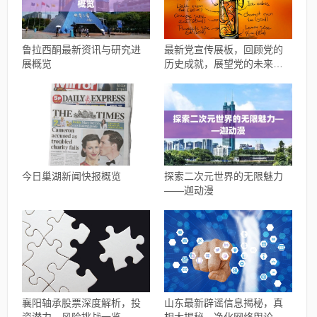
鲁拉西酮最新资讯与研究进
最新党宣传展板，回顾党的
展概览
历史成就，展望党的未来发
展
今日巢湖新闻快报概览
探索二次元世界的无限魅力
——迦动漫
襄阳轴承股票深度解析，投
山东最新辟谣信息揭秘，真