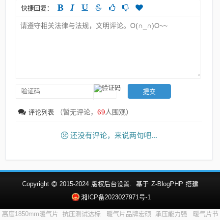
快捷回复：
（暂无评论，
69
人围观）
评论列表
还没有评论，来说两句吧...
Copyright
2015-2024
版权后台设置.
基于
Z-BlogPHP
搭建
湘ICP备2023027971号-1
高度1850mm暖气片
抗压测试达标
暖气片品牌宏硕
承压能力强
暖气片节