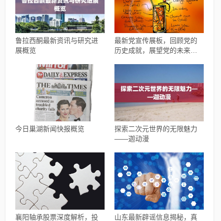
鲁拉西酮最新资讯与研究进
最新党宣传展板，回顾党的
展概览
历史成就，展望党的未来发
展
今日巢湖新闻快报概览
探索二次元世界的无限魅力
——迦动漫
襄阳轴承股票深度解析，投
山东最新辟谣信息揭秘，真