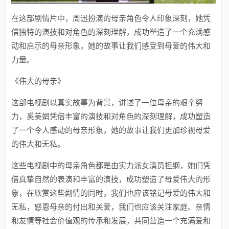
在这部剧情片中，周迅扮演的母亲角色令人印象深刻，她凭
借独特的演技和对角色的深刻理解，成功塑造了一个充满感
动和启示的母亲形象，她的故事让我们感受到母爱的伟大和
力量。
《伟大的母亲》
这部电视剧以真实故事为背景，讲述了一位母亲的艰辛努
力，奚美娟凭借丰富的演技和对角色的深刻理解，成功塑造
了一个令人感动的母亲形象，她的故事让我们更加珍视母爱
的伟大和无私。
这些电视剧中的母亲角色都是由实力派女演员担纲，她们凭
借真挚自然的表演和丰富的演技，成功塑造了母爱伟大的形
象，在欣赏这些剧情的同时，我们也应该铭记母爱的伟大和
无私，感恩母亲的付出和关爱，我们也应该关注家庭、亲情
和友情等社会价值观的传承和发展，共同营造一个充满爱和