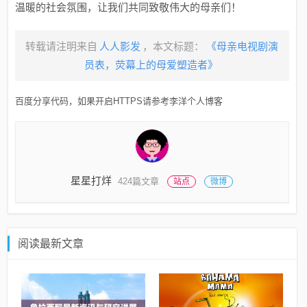
温暖的社会氛围，让我们共同致敬伟大的母亲们！
转载请注明来自
人人影发
，本文标题：
《母亲电视剧演
员表，荧幕上的母爱塑造者》
百度分享代码，如果开启HTTPS请参考李洋个人博客
星星打烊
424篇文章
站点
微博
阅读最新文章