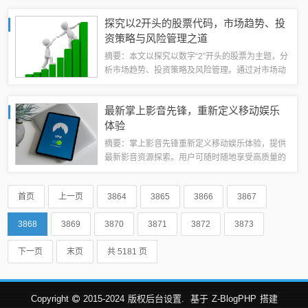
解到中远海特行情的概况，以便做出更明智的决
探究以2开头的股票代码，市场趋势、投
策。一、中远海特行情概述近年来，中远海特在...
资策略与风险管理之道
摘要：本文以探究以数字“2”开头的股票为主题，分
析市场趋势、投资策略及风险管理。通过对市场动
态的深入研究，结合投资策略的制定，为投资者提
供有价值的参考。本文强调风险管理在投资中的重
最新掌上影音先锋，重新定义移动娱乐
要性，提醒投资者谨慎决策，确保投资安...
体验
摘要：掌上影音先锋重新定义移动娱乐体验，提供
最新影音资源探索。用户可随时随地享受高质量的
影音娱乐，掌握最新资讯。掌上影音先锋致力于创
新移动娱乐方式，为用户带来全新的视听盛宴。掌
首页
上一页
3864
3865
3866
3867
上影音先锋的崛起与优势掌上影音先锋凭借其...
3868
3869
3870
3871
3872
3873
下一页
末页
共 5181 页
Copyright
2015-2024
版权后台设置.
基于
Z-BlogPHP
搭建