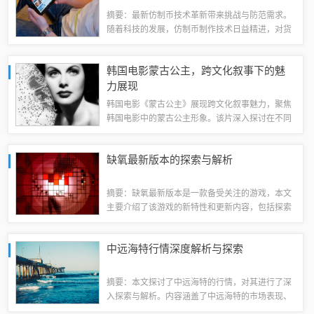
摘要：最新仿制币技术革新带来挑战与防范需求。
随着科技的发展，仿制币制作技术日益精进，对货
币体系构成威胁。这也促使相关部门加强技术防范
与打击力度。当前，仿制币的识别及防范成为重要
韩国电影蒙古公主，跨文化叙事下的魅
课题，需要公众提高警惕，学习识别技巧，同...
力展现
韩国电影《蒙古公主》展现跨文化叙事魅力，聚焦
韩国电影中的蒙古公主形象。该片深入探讨在不同
文化背景下，女性角色的塑造与成长。电影通过细
腻的叙事手法，展现蒙古公主在异国他乡的生活经
缺氧最新版本的探索与解析
历，呈现独特的跨文化魅力。背景概述《蒙古...
摘要：缺氧最新版本是一款备受关注的游戏，本文
主要介绍了该游戏的新特性和更新内容，包括探索
与解析游戏的新玩法和更新细节。玩家可以通过阅
读本文了解缺氧最新版本的最新动态和游戏更新后
中远海特行情深度解析与探索
的体验感受。该游戏更新后增加了许多新元素...
摘要：本文探讨了中远海特的行情，对其进行了深
入探索与解析。内容涵盖了中远海特的市场表现、
发展趋势以及相关因素等。通过解析，读者可以了