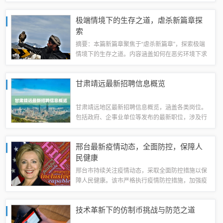
斗。该破解版提供了全新的游戏玩法和特色内容，
让玩家能够尽情享受游戏的乐趣。玩家可以探索各
极端情境下的生存之道，虐杀新篇章探
种关卡，挑战强大的敌人，并不断提升自己...
索
摘要：本篇新篇章聚焦于“虐杀新篇章”，探索极端
情境下的生存之道。内容涵盖如何在恶劣环境下求
生，如何应对生死考验，揭示生存的智慧和勇气。
文章旨在呈现极端环境下的生存挑战，以及人们在
甘肃靖远最新招聘信息概览
生死边缘的挣扎与成长。虐杀现象的严重性...
甘肃靖远地区最新招聘信息概览，涵盖各类岗位。
包括政府、企事业单位等发布的最新职位，涉及行
政、教育、医疗、工程技术等多个领域。为广大求
职者提供丰富的就业机会，满足不同层次、不同专
邢台最新疫情动态，全面防控，保障人
业人群的需求。招聘信息全面更新，机会多多...
民健康
邢台市持续关注疫情动态，采取全面防控措施以保
障人民健康。该市严格执行疫情防控措施，加强疫
情监测和报告，确保疫情信息及时准确。积极开展
宣传教育活动，提高公众防疫意识和自我防护能
技术革新下的仿制币挑战与防范之道
力。全面防控的举措旨在遏制疫情扩散，保障人...