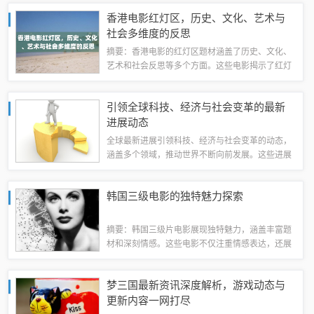
银锭价格表，方便读者了解不同银锭品种的价格情
香港电影红灯区，历史、文化、艺术与
况。通过本文，读者可以更好地了解银锭价格...
社会多维度的反思
摘要：香港电影的红灯区题材涵盖了历史、文化、
艺术和社会反思等多个方面。这些电影揭示了红灯
区的社会现象，探讨了其中的文化冲突和人性的挣
扎。通过对红灯区的描绘，香港电影人表达了对社
引领全球科技、经济与社会变革的最新
会现象的关注和反思，同时也展现了香港独特...
进展动态
全球最新进展引领科技、经济与社会变革的动态，
涵盖多个领域，推动世界不断向前发展。这些进展
不仅改变人们的生活方式，更在塑造未来的全球格
局。持续的创新和变革为世界带来无限可能，引领
韩国三级电影的独特魅力探索
我们走向更加繁荣和先进的时代。1、增加具...
摘要：韩国三级片电影展现独特魅力，涵盖丰富题
材和深刻情感。这些电影不仅注重情感表达，还展
现社会现实和人性的复杂性。通过探索韩国电影的
特色，观众可以领略到其独特的艺术风格和深刻的
梦三国最新资讯深度解析，游戏动态与
社会内涵。这些电影不仅受到韩国本土观众的...
更新内容一网打尽