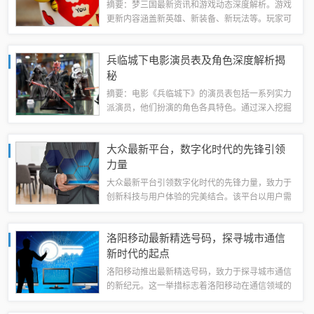
摘要：梦三国最新资讯和游戏动态深度解析。游戏
更新内容涵盖新英雄、新装备、新玩法等。玩家可
以期待更多精彩的游戏体验，包括英雄平衡调整、
地图更新以及全新的战斗模式等。跟随最新资讯，
兵临城下电影演员表及角色深度解析揭
掌握游戏动态，尽享梦三国带来的无限乐趣。...
秘
摘要：电影《兵临城下》的演员表包括一系列实力
派演员，他们扮演的角色各具特色。通过深入挖掘
每个角色的性格、情感和成长历程，观众可以更深
入地了解这部电影的故事背景和人物关系。角色深
大众最新平台，数字化时代的先锋引领
度解析展示了演员的精湛演技和角色塑造的深...
力量
大众最新平台引领数字化时代的先锋力量，致力于
创新科技与用户体验的完美结合。该平台以用户需
求为导向，提供丰富多样的数字化服务，满足用户
多元化的生活需求。通过先进的技术手段和智能服
洛阳移动最新精选号码，探寻城市通信
务，打造高效、便捷、智能的在线体验，成为...
新时代的起点
洛阳移动推出最新精选号码，致力于探寻城市通信
的新纪元。这一举措标志着洛阳移动在通信领域的
持续创新和进步。这些最新号码为用户带来全新的