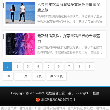
通信体验，让通信更加便捷高效。洛阳移动致力于
六弄咖啡馆演员演绎多重角色与情感深
推动城市通信的发展，为用户提供更好的通信...
度之旅
六弄咖啡馆演员通过精湛的演技，成功演绎了生活
中的多重角色和情感深度。他们展现了角色间的情
感纠葛和生活的起伏，将生活的真实面貌呈现给观
众。这些演员的表演让人们感受到生活的复杂性和
最新舞蹈教程，探索舞蹈世界的无限魅
情感的丰富性，为观众带来了深刻的触动和共...
力
最新舞蹈教程探索舞蹈的无限魅力，提供全面的舞
蹈教学指导。本教程涵盖各种舞蹈风格，包括现代
舞、古典舞、街舞等，适合初学者和专业舞者。通
过本教程，您将学习舞蹈的基本技巧、动作组合和
1
2
3
4
5
6
7
8
9
表演技巧，帮助您快速掌握舞蹈的精髓。无论...
10
下一页
末页
共 569 页
Copyright
2015-2024
版权后台设置.
基于
Z-BlogPHP
搭建
湘ICP备2023027971号-1
衡水暖气片
暖气片生产厂家
落地安装暖气片
暖气片内防腐处理
暖气片工