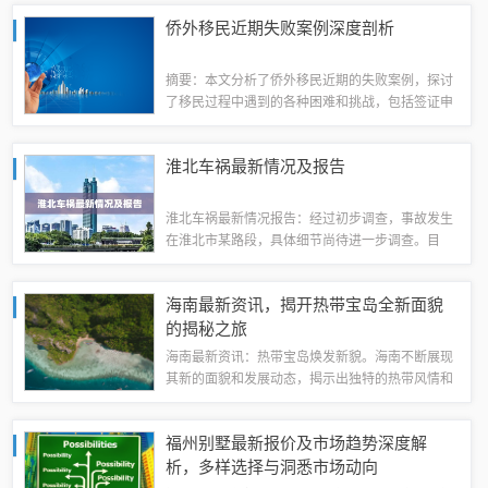
激感，而选手则为了荣耀和胜利不断挑战自我极
侨外移民近期失败案例深度剖析
限。这不仅是一场速度和力量的较量，更是一次...
摘要：本文分析了侨外移民近期的失败案例，探讨
了移民过程中遇到的各种困难和挑战，包括签证申
请被拒绝、安置问题、文化差异等。通过具体案
例，揭示了移民失败的原因和教训，提醒有意移民
淮北车祸最新情况及报告
的人士要充分了解目标国家的政策、法律和文化...
淮北车祸最新情况报告：经过初步调查，事故发生
在淮北市某路段，具体细节尚待进一步调查。目
前，救援人员已经赶到现场进行救援，受伤人员已
送往医院接受治疗。事故原因正在进一步调查中，
海南最新资讯，揭开热带宝岛全新面貌
相关部门已经启动应急预案，确保事故现场的安...
的揭秘之旅
海南最新资讯：热带宝岛焕发新貌。海南不断展现
其新的面貌和发展动态，揭示出独特的热带风情和
丰富的资源。新的变化和进展为这片土地注入了新
的活力，展现出更加丰富多彩的景象。从独特的地
福州别墅最新报价及市场趋势深度解
理位置到丰富的资源优势，海南岛近年来备受...
析，多样选择与洞悉市场动向