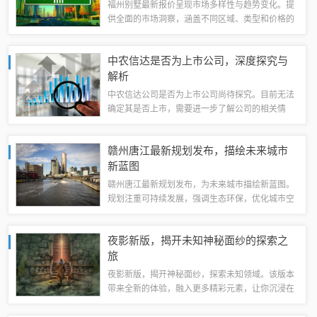
福州别墅最新报价呈现市场多样性与趋势变化。提
供全面的市场洞察，涵盖不同区域、类型和价格的
别墅选择。随着市场变化，别墅报价不断更新，以
满足不同客户的需求。摘要字数控制在100-200字
中农信达是否为上市公司，深度探究与
以内。随着城市化进程的加速和人们对...
解析
中农信达公司是否为上市公司尚待探究。目前无法
确定其是否上市，需要进一步了解公司的相关情
况。关于此话题的解析和讨论正在进行中。中农信
达公司概述中农信达公司是一家专注于农业信息化
赣州唐江最新规划发布，描绘未来城市
领域的企业，致力于提供全面的农业解决方案，...
新蓝图
赣州唐江最新规划发布，为未来城市描绘新蓝图。
规划注重可持续发展，强调生态环保，优化城市空
间布局，提升城市功能品质。注重交通规划与基础
设施建设，提升城市交通便利性。注重文化传承与
夜影新版，揭开未知神秘面纱的探索之
保护，打造独具特色的城市风貌。规划还将关...
旅
夜影新版，揭开神秘面纱，探索未知领域。该版本
带来全新的体验，融入更多精彩元素，让你沉浸在
神秘的夜晚之中。探索未知，感受神秘，夜影新版