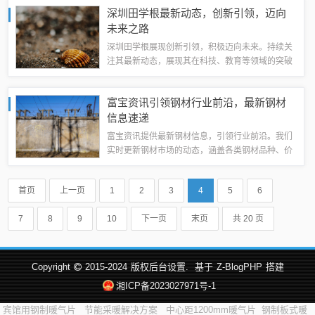
为你开启一段充满惊喜的探险之旅。夜影新版的诞
深圳田学根最新动态，创新引领，迈向
生背景夜影新版是在传统影视文化基础上，结...
未来之路
深圳田学根展现创新引领，积极迈向未来。持续关
注其最新动态，展现其在科技、教育等领域的突破
与进展。致力于创新实践，为深圳及全国的发展贡
献力量。详情待进一步报道。本文将从多个角度深
富宝资讯引领钢材行业前沿，最新钢材
入解读田学根的杰出成就与广泛影响力。田学...
信息速递
富宝资讯提供最新钢材信息，引领行业前沿。我们
实时更新钢材市场的动态，涵盖各类钢材品种、价
格、供需状况等详细信息。富宝资讯致力于为广大
用户提供全面、准确、及时的钢材市场信息，帮助
首页
上一页
1
2
3
4
5
6
用户把握市场动态，做出明智的决策。我们始...
7
8
9
10
下一页
末页
共 20 页
Copyright
2015-2024
版权后台设置.
基于
Z-BlogPHP
搭建
湘ICP备2023027971号-1
宾馆用钢制暖气片
节能采暖解决方案
中心距1200mm暖气片
钢制板式暖