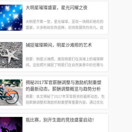
价格昂贵，反映其稀有性和自然香气，同时体现工
大明星璀璨盛宴，星光闪耀之夜
艺价值。市场中也存在品质参差不齐的现象，...
大明星齐聚一堂，星光璀璨，呈现一场精彩绝伦的
盛宴。众多粉丝狂热追捧，现场氛围热烈非凡。这
场盛宴汇聚了演艺界的璀璨明珠，展现了一场视觉
与听觉的双重盛宴。明星的震撼登场随着舞台灯光
捕捉璀璨瞬间，明星沙滩照的艺术
的逐渐亮起，观众们的期待也越来越高，终于...
摘要：明星沙滩照，展现明星们在海滩上的璀璨瞬
间。这些照片捕捉了明星们在自然美景中的优雅与
活力，展现了艺术的美感。在阳光、海浪与沙滩的
背景下，明星们的魅力与风采被完美呈现，成为时
揭秘2017军官薪酬调整与激励机制重塑
尚与艺术的完美结合。这些照片不仅是明星们...
的最新动态，薪酬调整概览与趋势分析
摘要：本文揭秘了2017年军官薪资的最新动态，包
括薪酬调整和激励机制重塑等重要内容。通过优化
薪资结构和提高福利待遇，旨在提升军官的工作积
极性和职业满意度，进一步推动军队现代化建设。
瓶比赛，别开生面的竞技盛宴启动！
本文旨在详细解读2017年军官薪资的...