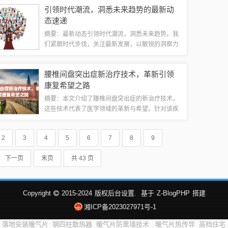
时的坚韧不拔和英勇奋斗，展现了他们的牺牲精神
引领时代潮流，洞悉未来趋势的最新动
和忠诚。这是一部充满勇气和决心的电影，向...
态速递
摘要：最新动态引领时代潮流，洞悉未来趋势。我
们紧跟时代步伐，关注最新发展，以敏锐的洞察力
捕捉未来的趋势和方向。我们致力于为人们提供前
沿的信息和观点，帮助人们更好地适应和引领时代
腰椎间盘突出症新治疗技术，革新引领
变革。无论是科技、文化还是经济领域，我们...
康复希望之路
摘要：本文介绍了腰椎间盘突出症的新治疗技术，
这些技术代表了医学领域的革新与希望。针对该疾
病，新的治疗方法旨在提供更有效、更安全的治疗
方案，帮助患者减轻痛苦并恢复功能。这些新技术
2
3
4
5
6
7
8
9
可能包括先进的手术方法、物理治疗、药物治...
下一页
末页
共 43 页
Copyright
2015-2024
版权后台设置.
基于
Z-BlogPHP
搭建
湘ICP备2023027971号-1
落地安装暖气片
钢四柱散热器
暖气片防熏墙技术
暖气片热传导
高档住宅