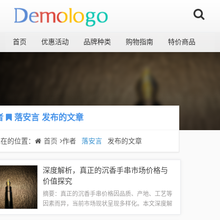
首页
优惠活动
品牌种类
购物指南
特价商品
者
落安言
发布的文章
现在的位置：
首页
作者
落安言
发布的文章
深度解析，真正的沉香手串市场价格与
价值探究
摘要：真正的沉香手串价格因品质、产地、工艺等
因素而异，当前市场现状呈现多样化。本文深度解
析市场现状，揭示沉香手串的价值。优质沉香手串