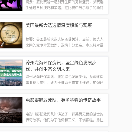
摘要：瓶比赛是一场别开生面的竞技盛宴，参赛选
手通过各种技巧和策略，在比赛中展示瓶子的独特
魅力。这是一场充满创意和激情的比赛，吸引了众
多观众的关注和参与。选手们在比赛中展现出精湛
美国最新大选选情深度解析与观察
的技艺和勇气，为观众带来了一场视觉盛宴。...
摘要：美国最新大选选情备受关注。当前，候选人
之间的竞争异常激烈，选情十分复杂。本文将对最
新大选选情进行深度解析，分析各州选民倾向、选
民群体差异、候选人政策主张等因素，以揭示未来
漳州龙海环保资讯，坚定绿色发展步
选举趋势和可能的结果。最终预测谁将成为下...
伐，共创生态文明未来
漳州龙海环保资讯：坚定绿色发展步伐，龙海环保
事业稳步前行。致力于推动生态文明建设，加强环
境保护措施，提升环境质量。注重可持续发展，倡
导绿色生活方式，促进经济与环境和谐共生。龙海
电影野鹅敢死队，英勇牺牲的传奇故事
地区在环保领域取得显著成果，为创造美好的...
电影《野鹅敢死队》讲述了一群英勇无畏的战士的
传奇故事，他们为了信仰和正义，不惧牺牲，勇往
直前。这部电影展现了他们在面对重重困难和危险