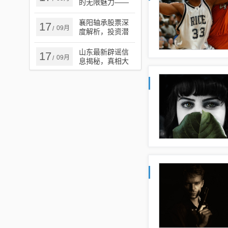
的无限魅力——
迦动漫
襄阳轴承股票深
17
09月
/
度解析，投资潜
力、风险挑战一
览
山东最新辟谣信
17
09月
/
息揭秘，真相大
揭秘，净化网络
舆论风暴