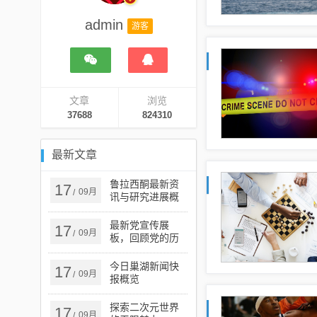
admin
游客
文章
浏览
37688
824310
最新文章
鲁拉西酮最新资
17
09月
/
讯与研究进展概
览
最新党宣传展
17
09月
/
板，回顾党的历
史成就，展望党
的未来发展
今日巢湖新闻快
17
09月
/
报概览
探索二次元世界
17
09月
/