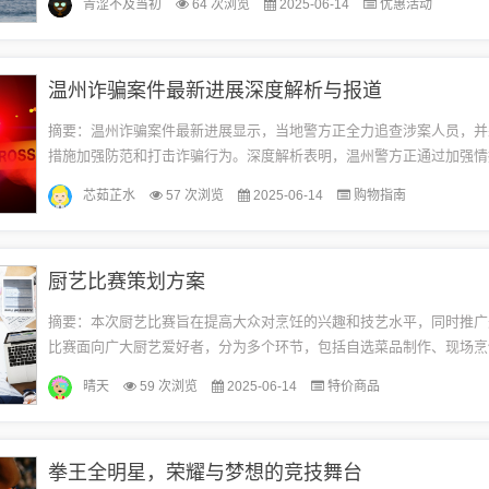
青涩不及当初
64 次浏览
2025-06-14
优惠活动
应...
温州诈骗案件最新进展深度解析与报道
摘要：温州诈骗案件最新进展显示，当地警方正全力追查涉案人员，并
措施加强防范和打击诈骗行为。深度解析表明，温州警方正通过加强情
大宣传力度、强化监管力度等多种手段，全力维护社会安全和稳定。公
芯茹芷水
57 次浏览
2025-06-14
购物指南
高...
厨艺比赛策划方案
摘要：本次厨艺比赛旨在提高大众对烹饪的兴趣和技艺水平，同时推广
比赛面向广大厨艺爱好者，分为多个环节，包括自选菜品制作、现场烹
比赛将邀请专业评委进行评分，并设置奖项以表彰优秀选手。此次活动
晴天
59 次浏览
2025-06-14
特价商品
和...
拳王全明星，荣耀与梦想的竞技舞台