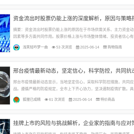
资金流出时股票仍能上涨的深度解析，原因与策略
摘要：资金流出时股票仍能上涨的原因在于市场供需关系、主力资金动
因素等多方面共同作用。股票价格上涨与市场整体情绪、投资者信心有
大于供应时，股价可能上涨；主力资金可能在流出同时有其他机构或大
浅笑轻吟梦一曲
53 次浏览
2025-06-14
购物指南
入，...
邢台疫情最新动态，坚定信心，科学防控，共同抗
邢台市疫情最新动态显示，当地坚定信心，采取科学防控措施，共同应
战。遵循严格的防疫规定，全市上下齐心协力，坚决遏制疫情扩散。具
正在有序实施中，以确保人民群众健康安全。这是一场全民参与的战斗
狐狸已成精
61 次浏览
2025-06-14
特价商品
人...
挂牌上市的风险与挑战解析，企业家的指南与应对