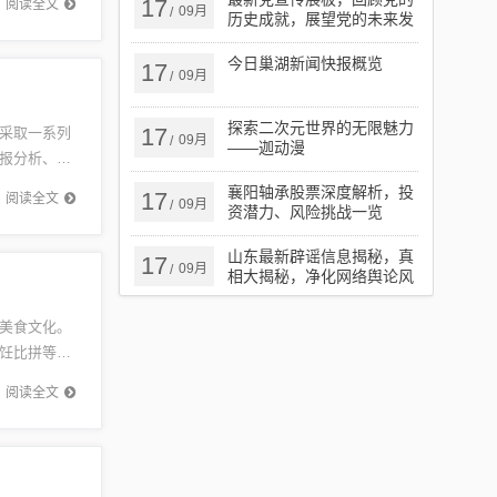
17
阅读全文
09月
/
历史成就，展望党的未来发
展
今日巢湖新闻快报概览
17
09月
/
探索二次元世界的无限魅力
17
采取一系列
09月
/
——迦动漫
报分析、加
众也应提
襄阳轴承股票深度解析，投
17
阅读全文
09月
/
资潜力、风险挑战一览
山东最新辟谣信息揭秘，真
17
09月
/
相大揭秘，净化网络舆论风
暴
美食文化。
饪比拼等。
旨在发掘
阅读全文