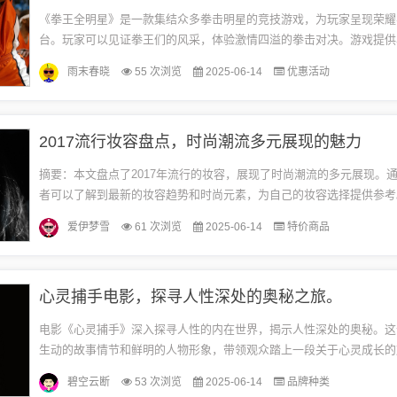
《拳王全明星》是一款集结众多拳击明星的竞技游戏，为玩家呈现荣耀
台。玩家可以见证拳王们的风采，体验激情四溢的拳击对决。游戏提供
选择和多样化的竞技模式，让玩家感受到拳击运动的魅力。在这个舞台
雨末春晓
55 次浏览
2025-06-14
优惠活动
与...
2017流行妆容盘点，时尚潮流多元展现的魅力
摘要：本文盘点了2017年流行的妆容，展现了时尚潮流的多元展现。
者可以了解到最新的妆容趋势和时尚元素，为自己的妆容选择提供参考
明了，重点明确，字数适中，便于读者快速了解内容。清新自然妆容以其
爱伊梦雪
61 次浏览
2025-06-14
特价商品
心灵捕手电影，探寻人性深处的奥秘之旅。
电影《心灵捕手》深入探寻人性的内在世界，揭示人性深处的奥秘。这
生动的故事情节和鲜明的人物形象，带领观众踏上一段关于心灵成长的
这部电影，人们得以洞察人性的复杂性和多面性，理解并接纳自己的内
碧空云断
53 次浏览
2025-06-14
品牌种类
从...