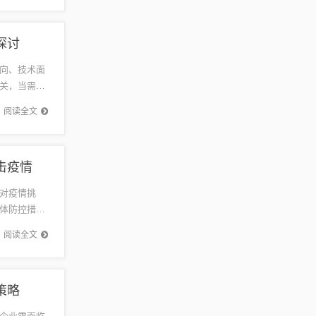
探讨
向、技术面
关，当需求
户在买
阅读全文
击疫情
对疫情挑
体防控措施
，需要每个
阅读全文
策略