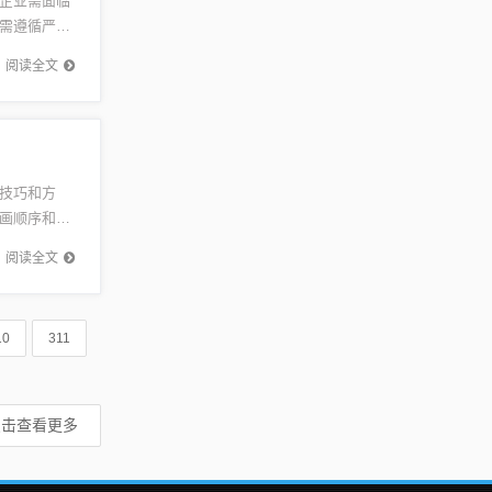
企业需面临
需遵循严格
策，全面
阅读全文
技巧和方
画顺序和技
字书写的人
阅读全文
10
311
点击查看更多