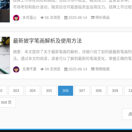
挂牌上市存在风险和挑战，包括市场不稳定、融资压力、监管要求等。
市场考验和股价波动，融资后也可能面临资金运用压力。挂牌上市过程
监管，不符合规定可能引发风险。对于企业家而言，挂牌上市需审慎决
水月蓝心
56 次浏览
2025-06-14
特价商品
评...
最新披字笔画解析及使用方法
摘要：本文提供了关于最新笔画的解析，详细介绍了如何披最新笔画的
法。通过本文的阅读，读者可以了解到最新的笔画变化，掌握正确的笔
巧，从而更好地掌握汉字书写的精髓。本文内容简洁明了，对于学习汉
北港不夏
59 次浏览
2025-06-14
购物指南
来...
02
303
304
305
306
307
308
309
3
 569 页