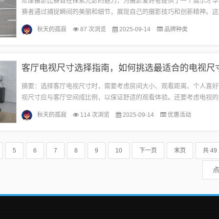
尼康摄影比赛旨在探索光影的魅力，为摄影爱好者提供了一个展示才华
赛者通过捕捉瞬间的美丽和细节，展现自己的摄影技巧和创新精神。这
参赛者发挥想象力，通过镜头捕捉令人惊叹的画面，展示摄影艺术的无
秋天的孤寂
87 次浏览
2025-09-14
品牌种类
无...
客厅电视尺寸选择指南，如何挑选最适合的电视尺
摘要：选择客厅电视尺寸时，需要考虑房间大小、观看距离、个人喜好
视尺寸应与客厅空间成比例，以保证舒适的观看体验。还要考虑电视的
质等性能，以及品牌和预算等因素。选择适合的电视尺寸能够提升家庭
秋天的孤寂
114 次浏览
2025-09-14
优惠活动
验，...
5
6
7
8
9
10
下一页
末页
共 49