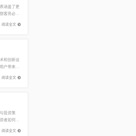
表涵盖了更
旅客务必查
人员。背
阅读全文
术和创新设
用户带来前
现了简约
阅读全文
与投资策
资者如何制
资方法和技
阅读全文