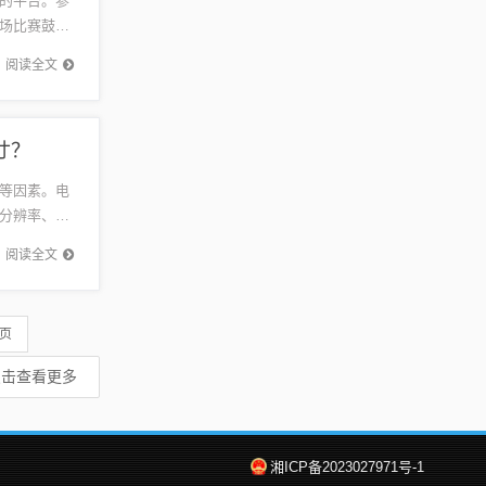
的平台。参
场比赛鼓励
限魅力。
阅读全文
寸？
等因素。电
分辨率、画
娱乐体
阅读全文
 页
点击查看更多
湘ICP备2023027971号-1