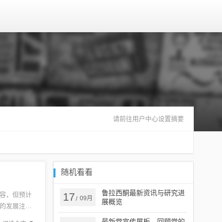
请前往用户中心设置摘要
随机看看
鲁拉西酮最新资讯与研究进
容，但预计
17
09月
/
展概览
的发展注入
布和确
最新党宣传展板，回顾党的