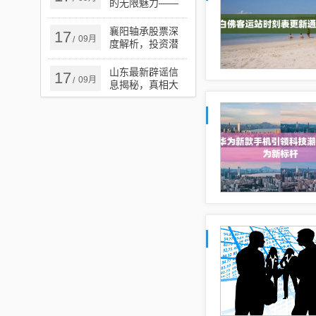
的无限魅力——
迦动漫
襄阳轴承股票深
17
09月
/
度解析，投资潜
力、风险挑战一
览
山东最新辟谣信
17
09月
/
息揭秘，真相大
揭秘，净化网络
舆论风暴