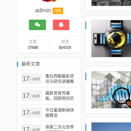
admin
游客
文章
浏览
37688
824310
最新文章
鲁拉西酮最新资
17
09月
/
讯与研究进展概
览
最新党宣传展
17
09月
/
板，回顾党的历
史成就，展望党
的未来发展
今日巢湖新闻快
17
09月
/
报概览
探索二次元世界
17
09月
/