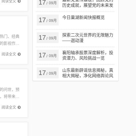
17
阅读全文
09月
/
历史成就，展望党的未来发
展
今日巢湖新闻快报概览
17
09月
/
探索二次元世界的无限魅力
17
热门、经典
09月
/
——迦动漫
的影视作
彩的视觉盛
襄阳轴承股票深度解析，投
17
阅读全文
09月
/
资潜力、风险挑战一览
山东最新辟谣信息揭秘，真
17
09月
/
相大揭秘，净化网络舆论风
暴
的问世，预
，将带来全
充分考虑
阅读全文