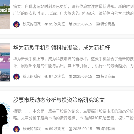
摘要：白佛客运站时刻表已更新，请各位旅客注意最新通知。新的时刻
广泛的班次和时间，以满足广大旅客的出行需求。请前往白佛客运站的
看最新时刻表，以确保行程顺利。如有任何疑问，请及时联系车站工作
秋天的孤寂
95 次浏览
2025-09-15
特价商品
景...
华为新款手机引领科技潮流，成为新标杆
华为新款手机上市，成为科技潮流的新标杆。这款手机融合了最新的技
计，展现出卓越的性能与品质。其上市引领了手机行业的最新趋势，为
所未有的使用体验。简约时尚，彰显品质华为新款手机在外观设计上展
秋天的孤寂
97 次浏览
2025-09-15
特价商品
时...
股票市场动态分析与投资策略研究论文
摘要：，，本文是一篇关于股票的论文，主要探讨股票市场的动态分析
略。文章分析了股票市场的运行规律、市场趋势和风险因素，探讨了投
定合理的投资策略。通过对市场动态的深入研究，本文提出了有效的投
秋天的孤寂
89 次浏览
2025-09-15
购物指南
巧...