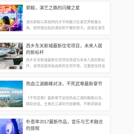
股票具有稳定增长和良好投资前景。投资者需密切
郭毅，演艺之路的闪耀之星
关注其业绩报告、行业动态及市场走势，...
演员郭毅以其独特的才华和魅力在演艺界崭露头
角。他凭借出色的演技和不懈的努力，逐渐在演艺
之路上成为一颗璀璨的明星。他的演艺之路充满了
挑战和机遇，不断展现出多样化的演技和深厚的艺
西乡东关新城最新住宅项目，未来人居
术修养，赢得了众多观众的喜爱和认可。起步之...
的新标杆
西乡东关新城最新住宅项目将成为未来人居的新标
杆。该项目提供高品质的住宅环境，注重居住舒适
度和生活便利性。项目设计先进，充分考虑居民的
需求，提供现代化的生活设施和优质的服务。这里
热血江湖巅峰对决，不死武尊最新章节
将成为人们理想的居住地，引领城市居住的新...
《不死武尊》最新章节呈现热血江湖的巅峰对决，
精彩纷呈。主角在江湖中历经磨难，不断突破自
我，挑战武尊的极限。章节内容紧张刺激，充满悬
念，展现了武林中的恩怨情仇和英勇拼搏。读者可
朴恩率2017最新作品，音乐与艺术融合
以一睹江湖风云，感受武林的热血与激情。背景...
的旅程