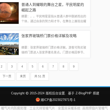
过对这些因素的综合分析，可以了解股票价格的走
普通人到耀眼的舞台之星，平民明星的
势和波动情况。股票价格具有波动性，投资者...
崛起之路
摘要：，，平民明星是指从普通人群中脱颖而出的
个体，通过自身的努力和才华，在舞台上展现出耀
眼的光芒。他们并非出身于娱乐圈世家，而是通过
参加各种选秀节目、才艺竞赛等途径逐渐崭露头
张家界玻璃桥门票价格详解及攻略
角。这些明星的故事充满奋斗和坚持，鼓舞着广...
摘要：张家界玻璃桥门票价格详解。游客可购买玻
璃桥门票进入张家界著名景点。门票价格因季节、
购票渠道等因素而有所不同。建议游客提前查询官
方网站或相关旅游平台，以获取最新、最准确的门
2
3
4
5
6
7
8
9
票价格信息。游客还需注意门票使用规定和退...
下一页
末页
共 51 页
Copyright
2015-2024
版权后台设置.
基于
Z-BlogPHP
搭建
湘ICP备2023027971号-1
暖气片内防腐处理
工业光排管暖气片
安置房采暖系统
高频焊翅片管暖气