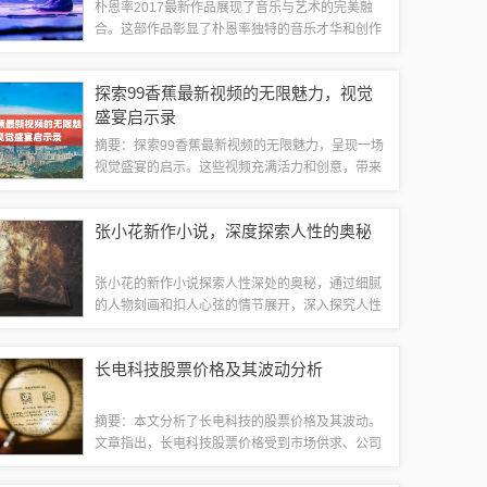
朴恩率2017最新作品展现了音乐与艺术的完美融
合。这部作品彰显了朴恩率独特的音乐才华和创作
风格，通过音乐表达了对艺术的热爱和追求。作品
充满了激情与创意，展现了朴恩率在音乐创作上的
探索99香蕉最新视频的无限魅力，视觉
不断探索和创新精神。这是一部值得期待的...
盛宴启示录
摘要：探索99香蕉最新视频的无限魅力，呈现一场
视觉盛宴的启示。这些视频充满活力和创意，带来
独特的视觉体验。观看最新香蕉视频，感受其独特
的魅力，带来视觉上的享受和震撼。无论是精彩的
张小花新作小说，深度探索人性的奥秘
内容还是高质量的制作，都让人留连忘返，...
张小花的新作小说探索人性深处的奥秘，通过细腻
的人物刻画和扣人心弦的情节展开，深入探究人性
的复杂性和多面性。小说以真实而深刻的笔触揭示
了人性的弱点、欲望、情感和道德选择等方面的内
长电科技股票价格及其波动分析
在矛盾与冲突，引人深思。【独特的叙事手法...
摘要：本文分析了长电科技的股票价格及其波动。
文章指出，长电科技股票价格受到市场供求、公司
业绩、行业趋势和政策环境等多种因素的影响。通