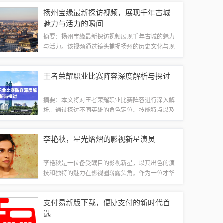
行业发展趋势、市场动态、投资热点等方面。通过
扬州宝缘最新探访视频，展现千年古城
深度解析，帮助读者全面了解连云港的经济发...
魅力与活力的瞬间
摘要：扬州宝缘最新探访视频展现千年古城的魅力
与活力。该视频通过镜头捕捉扬州的历史文化与现
代发展的交融，呈现出一个充满生机和活力的城市
形象。观众可以通过视频感受到扬州的独特韵味和
王者荣耀职业比赛阵容深度解析与探讨
人文气息，了解这座城市的最新动态和发展变...
摘要：本文将对王者荣耀职业比赛阵容进行深入解
析。通过探讨不同英雄的角色定位、技能特点以及
团队搭配，揭示专业选手的战术思维和策略选择。
文章将重点关注阵容的深度搭配和战术运用，为热
李艳秋，星光熠熠的影视新星演员
爱王者荣耀的玩家提供有价值的参考和建议。...
李艳秋是一位备受瞩目的影视新星，以其出色的演
技和独特的魅力在影视圈崭露头角。作为一位才华
横溢的演员，李艳秋在多部影视作品中展现了其精
湛的演技和独特的表演风格，赢得了众多观众的喜
支付易新版下载，便捷支付的新时代首
爱和关注。她的星光熠熠，成为了众多粉丝心...
选