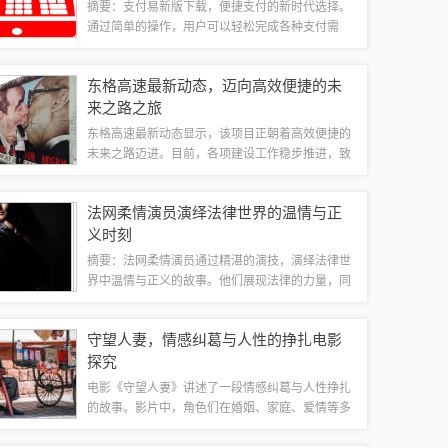
摘要：支付易新版下载，便捷支付的新时代选择。
通过简单的操作，用户可以轻松完成各种支付需
求。新版支付易提供了更加便捷、安全的支付体
验，让用户享受更快速、更高效的交易过程。下载
东格高速最新动态，迈向高效便捷的未
新版支付易，轻松开启便捷支付的新时代。一、
来之路之旅
支...
东格高速最新动态显示，该项目正朝着高效便捷的
未来之路迈进。目前，各项建设工作稳步推进，致
力于提升交通运行效率和区域连接性。这一重要举
措将进一步促进地方经济发展，加快实现区域一体
法网柔情演员演绎法律世界的温情与正
化进程。东格高速最新进展作为连接东西部的...
义时刻
摘要：法网柔情演员通过精湛的演技，演绎法律世
界中温情与正义的故事。他们展现法律的力量，同
时也不失人性的关怀与温暖，为观众呈现一个充满
正义而又充满温情的法律世界。这些演员的表演深
守望人妻，情感纠葛与人性的挣扎电影
入人心，为法律题材的影视作品注入了新的活...
探究
电影《守望人妻》讲述了一段情感纠葛与人性挣扎
的故事。影片中，角色们在婚姻、家庭、爱情等多
重压力下，经历内心的迷茫和挣扎。电影通过细腻