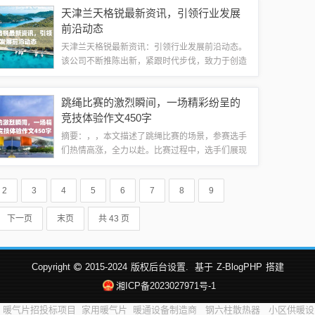
的情感描绘和人物塑造，展现了人性的复杂性和情
天津兰天格锐最新资讯，引领行业发展
感世界的多面性。观众可以深刻感受到角色们...
前沿动态
天津兰天格锐最新资讯：引领行业发展前沿动态。
该公司不断推陈出新，紧跟时代步伐，致力于创造
更先进的科技与产品，展现其在行业中的领导地
位。关注兰天格锐，了解最新资讯，掌握行业发展
跳绳比赛的激烈瞬间，一场精彩纷呈的
趋势。公司概述天津兰天格锐是一家高科技产品...
竞技体验作文450字
摘要：，，本文描述了跳绳比赛的场景，参赛选手
们热情高涨，全力以赴。比赛过程中，选手们展现
出高超的跳绳技巧和良好的竞技状态。通过激烈的
角逐，最终决出了比赛的胜者。本文旨在分享跳绳
2
3
4
5
6
7
8
9
比赛的乐趣和竞技精神，同时也鼓励更多人参...
下一页
末页
共 43 页
Copyright
2015-2024
版权后台设置.
基于
Z-BlogPHP
搭建
湘ICP备2023027971号-1
暖气片招投标项目
家用暖气片
暖通设备制造商
钢六柱散热器
小区供暖设