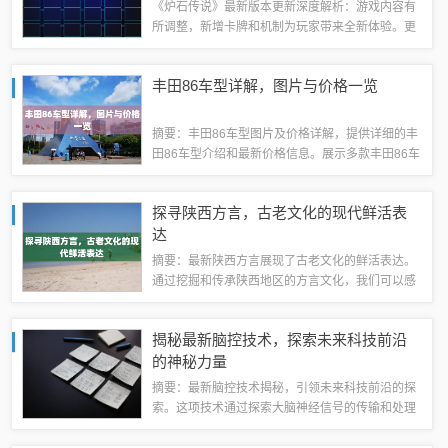
《炉石传说》最新版本更新深度解析：游戏内容有
所调整，新增卡牌和机制为玩家带来全新体验。更
新可能涉及英雄技能调整、卡牌平衡性优化以及新
玩法模式的引入。此次更新旨在提升游戏的可玩性
丰田86车型详解，图片与价格一览
和竞技性，满足广大玩家的期待。具体更新内...
摘要：丰田86车型图片及价格详解，提供详细的丰
田86车型介绍和最新价格信息。展示多款丰田86车
型图片，包括外观、内饰等细节展示。详细介绍不
同车型的价格及配置差异，帮助消费者更好地了解
探寻陕西方言，古老文化的现代鲜活表
丰田86车型，为购车决策提供参考。...
达
摘要：最新陕西方言展现了古老文化的鲜活表达。
通过挖掘和传承陕西地区的方言文化，我们可以感
受到这片土地上的历史、人文和情感。这些方言词
汇和表达方式，既保留了古代文化的精髓，又融入
揭秘最新脑控技术，探索未来科技前沿
了现代生活的元素，展现出陕西方言的魅力和...
的神秘力量
摘要：最新脑控技术揭秘，引领未来科技前沿的探
索。这项技术通过探索大脑神经信号的传输和处理
机制，实现对人类思维和行为的控制。这一突破性