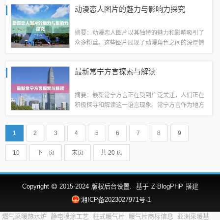
技术将开启全新的科技时代，有望为医疗、教育等
动漫恋人图片的魅力与影响力探究
领域带来革命性的变革。随着技术的不断进步...
摘要：动漫恋人图片以其独特的魅力和影响吸引了
众多粉丝。这些图片展现了动漫角色之间的深厚情
感，通过精美的画面和富有创意的构图，给人们带
来视觉上的享受。动漫恋人图片也影响了年轻人的
最新常宁方言探索与解读
恋爱观和审美观念，成为了一种流行的文化现...
摘要：最新常宁方言正在受到广泛关注，人们正在
积极探寻和解读这一语言现象。常宁方言作为地方
文化的重要组成部分，具有丰富的文化内涵和独特
的语言特点。本文通过探索常宁方言的语音、词
1
2
3
4
5
6
7
8
9
汇、语法等方面，揭示其独特性和魅力，同时解...
10
下一页
末页
共 20 页
Copyright
2015-2024
版权后台设置.
基于
Z-BlogPHP
搭建
湘ICP备2023027971号-1
燃气采暖热水炉
静电喷涂工艺
柱式暖气片
暖气片商标信息
亚洲采暖基