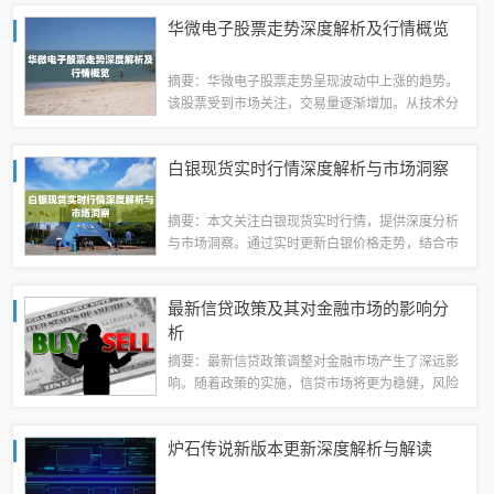
进程也在不断推进，城市面貌日新月异。通过最新
华微电子股票走势深度解析及行情概览
成都全图，可以一览成都的繁华景象，感受这...
摘要：华微电子股票走势呈现波动中上涨的趋势。
该股票受到市场关注，交易量逐渐增加。从技术分
析角度看，该股票走势呈现强势，但投资者仍需谨
慎对待市场波动。深度解析显示，华微电子业绩稳
白银现货实时行情深度解析与市场洞察
定，市场前景广阔，股票走势受到行业发展趋...
摘要：本文关注白银现货实时行情，提供深度分析
与市场洞察。通过实时更新白银价格走势，结合市
场动态和经济因素，对白银市场进行深入剖析。本
文旨在帮助投资者把握白银市场的变化趋势，做出
最新信贷政策及其对金融市场的影响分
明智的投资决策。关键词：白银现货、实时行...
析
摘要：最新信贷政策调整对金融市场产生了深远影
响。随着政策的实施，信贷市场将更为稳健，风险
得到有效控制。这些政策变化也将影响市场资金流
向，对金融市场整体运行态势产生一定影响。具体
炉石传说新版本更新深度解析与解读
影响包括信贷市场的利率水平、信贷规模以及...