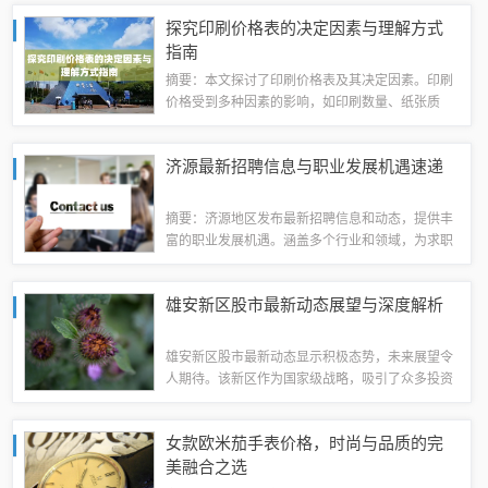
格、生产成本、市场需求和供应情况等因素。通过
探究印刷价格表的决定因素与理解方式
深入了解这些因素，有助于更好地预测螺丝钉价...
指南
摘要：本文探讨了印刷价格表及其决定因素。印刷
价格受到多种因素的影响，如印刷数量、纸张质
量、印刷工艺、设计复杂度等。了解这些因素对于
准确理解印刷价格至关重要。本文旨在帮助读者更
济源最新招聘信息与职业发展机遇速递
好地理解印刷价格的形成机制，并提供一种探究...
摘要：济源地区发布最新招聘信息和动态，提供丰
富的职业发展机遇。涵盖多个行业和领域，为求职
者提供广泛的就业选择。关注济源最新招聘，掌握
职业发展新动向，实现个人职业目标。济源招聘市
雄安新区股市最新动态展望与深度解析
场概况济源市作为豫西北地区的经济中心，近...
雄安新区股市最新动态显示积极态势，未来展望令
人期待。该新区作为国家级战略，吸引了众多投资
者的关注。目前股市表现稳定，政策支持和项目落
地加速，为股市提供了强有力的支撑。解析来看，
女款欧米茄手表价格，时尚与品质的完
新区的发展潜力巨大，未来有望成为经济发展...
美融合之选