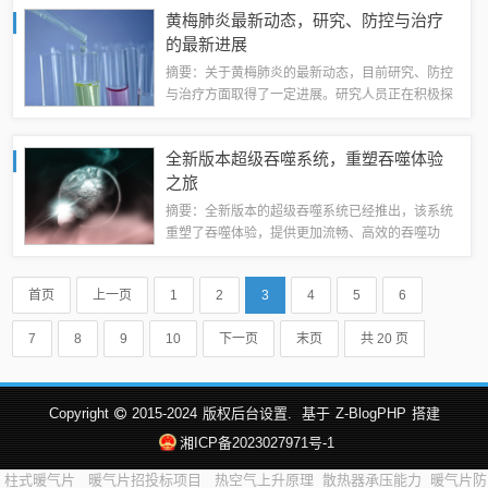
常具备强大的市场竞争力、创新能力和良好的商业
黄梅肺炎最新动态，研究、防控与治疗
模式，同时拥有稳定的收入和现金流，具备较...
的最新进展
摘要：关于黄梅肺炎的最新动态，目前研究、防控
与治疗方面取得了一定进展。研究人员正在积极探
究该病症的有效防控措施，同时推进治疗方法的改
进。目前，黄梅肺炎的治疗策略包括药物治疗、护
全新版本超级吞噬系统，重塑吞噬体验
理治疗以及支持性治疗等。随着科研工作的深...
之旅
摘要：全新版本的超级吞噬系统已经推出，该系统
重塑了吞噬体验，提供更加流畅、高效的吞噬功
能。该系统拥有全新的界面设计和操作体验，让用
户更加轻松地管理和使用自己的吞噬功能。该系统
首页
上一页
1
2
3
4
5
6
还增加了许多新的特性和功能，以满足用户的各...
7
8
9
10
下一页
末页
共 20 页
Copyright
2015-2024
版权后台设置.
基于
Z-BlogPHP
搭建
湘ICP备2023027971号-1
柱式暖气片
暖气片招投标项目
热空气上升原理
散热器承压能力
暖气片防