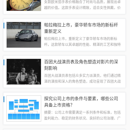
女款欧米茄手表价格融合了时尚与品质，展现出卓
越的价值。这款手表设计精致，适合女性佩戴，价
格根据款式、材质和功能有所不同。它不仅是时间
的记录者，更是展现个人品味与魅力的绝佳选择。
帕拉梅拉上市，豪华轿车市场的新标杆
欧米茄（Omega）作为世界知名的奢侈腕...
重新定义
帕拉梅拉上市，重新定义了豪华轿车市场的新标
杆。这款轿车以其卓越的性能、精湛的工艺和独特
的设计，吸引了众多消费者的目光。帕拉梅拉不仅
拥有出色的驾驶体验，还提供了豪华的舒适感受，
百团大战演员表及角色塑造对影片的深
为消费者带来了全新的驾驶享受。其上市将引领...
刻影响
百团大战演员表包括众多实力派演员，他们通过精
湛的演技和深入的角色塑造，成功呈现了百团大战
中的英雄形象。这些演员在影片中的表现深刻影响
了观众对历史的认知和对英雄形象的塑造。他们通
探究公司上市的条件与要素，哪些公司
过角色的塑造，展现了战争的残酷和人性的光...
具备上市资格？
摘要：公司上市需要满足一系列条件和标准，包括
盈利能力、稳定的财务状况、良好的公司治理、广
阔的市场前景和合规性等方面。能够上市的公司通