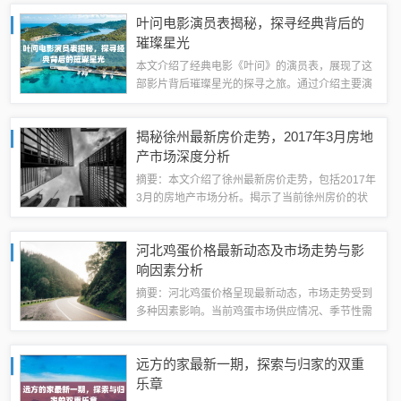
全、保障社会和谐稳定具有重要意义。遵守保密守
叶问电影演员表揭秘，探寻经典背后的
则，加强保密意识，是每个公民应尽的义务和...
璀璨星光
本文介绍了经典电影《叶问》的演员表，展现了这
部影片背后璀璨星光的探寻之旅。通过介绍主要演
员的表演和角色塑造，展现了电影中的精彩瞬间和
感人故事。文章旨在让读者了解这部电影的演员阵
揭秘徐州最新房价走势，2017年3月房地
容，感受他们的演技魅力。不得不提的是主演...
产市场深度分析
摘要：本文介绍了徐州最新房价走势，包括2017年
3月的房地产市场分析。揭示了当前徐州房价的状
况，包括价格水平、市场变化等方面。对于关注徐
州房地产市场的人士，本文提供了有关房价的重要
河北鸡蛋价格最新动态及市场走势与影
信息和洞察。从概况到购房策略导读：随...
响因素分析
摘要：河北鸡蛋价格呈现最新动态，市场走势受到
多种因素影响。当前鸡蛋市场供应情况、季节性需
求变化、养殖成本以及宏观经济环境等均对价格产
生影响。河北省内的鸡蛋市场也在不断变化中，养
远方的家最新一期，探索与归家的双重
殖户和消费者需关注市场动态，以做出合理决...
乐章