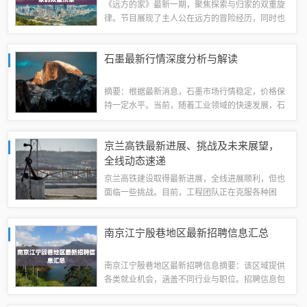
《远方的家》最新一期，聚焦探索与归家的双重旋
律。节目展现了主人公在远方的冒险经历，同时也
不忘归家的温馨与期待。这期节目带领观众感受旅
途中的新奇与挑战，同时也传递出家的温暖与归属
石墨最新行情深度分析与解读
感。探索未知与回归家园的情感交织，展现出...
摘要：根据最新消息，石墨市场行情稳定，价格保
持一定水平。当前，随着工业领域的快速发展，石
墨需求量逐渐增加，市场供应相对紧张。国内外政
策环境对石墨市场也产生了一定的影响。综合分
京兰高铁最新进展、挑战及未来展望，
析，石墨市场前景广阔，但竞争压力较大，投资...
全线动态速递
京兰高铁建设取得最新进展，全线进展顺利，但也
面临一些挑战。目前，工程团队正在克服各种困
难，以确保项目按计划推进。未来展望方面，京兰
高铁有望进一步提高交通效率和便利程度，促进沿
南京江宁殷巷地区最新招聘信息汇总
线地区的经济和社会发展。该高铁的建设对于完...
南京江宁殷巷地区最新招聘信息摘要：该区域提供
各类就业机会，涵盖不同行业与职位。招聘信息包
括最新发布的岗位空缺，如工程、销售、教育、医