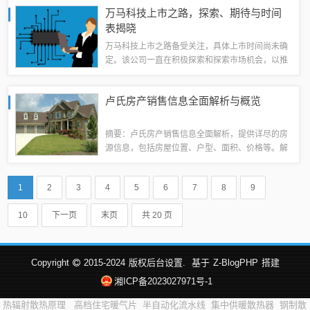
疗等领域。求职者可以关注殷巷地区的招聘信息，
万马科技上市之路，探索、期待与时间
以获取最新的就业资讯和机会。这些招聘信息...
表揭晓
万马科技上市之路备受关注，具体上市时间尚未确
定。该公司一直在积极探索和探索市场机会，以推
动自身发展。投资者和业界对万马科技的上市充满
期待，期待其能够带来更多的商业机会和发展前
卢氏房产销售信息全面解析与概览
景。目前尚无法确定具体的上市时间，需要等待...
摘要：卢氏房产销售信息全面解析，提供详尽的房
源信息，包括房屋位置、户型、面积、价格等。解
析当前房产市场的趋势和卢氏地区的房产销售情
况，帮助购房者了解市场动态，做出明智的购房决
1
2
3
4
5
6
7
8
9
策。卢氏房产市场概况卢氏县位于河南省的优越...
10
下一页
末页
共 20 页
Copyright
2015-2024
版权后台设置.
基于
Z-BlogPHP
搭建
湘ICP备2023027971号-1
热辐射散热原理
高档住宅暖气片
半自动化流水线
集中供暖散热器
钢制散